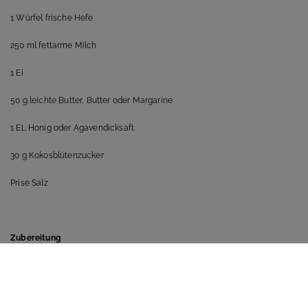
1 Würfel frische Hefe
250 ml fettarme Milch
1 Ei
50 g leichte Butter, Butter oder Margarine
1 EL Honig oder Agavendicksaft
30 g Kokosblütenzucker
Prise Salz
Zubereitung
1) Das Mehl in eine Schüssel sieben. Anschließend das Ei und das Salz
dazu geben und alles vermengen. Die Butter/Margarine kurz erwärmen,
bis sie flüssig ist und dazu geben.