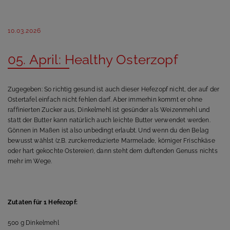
10.03.2026
05. April: Healthy Osterzopf
Zugegeben: So richtig gesund ist auch dieser Hefezopf nicht, der auf der
Ostertafel einfach nicht fehlen darf. Aber immerhin kommt er ohne
raffinierten Zucker aus, Dinkelmehl ist gesünder als Weizenmehl und
statt der Butter kann natürlich auch leichte Butter verwendet werden.
Gönnen in Maßen ist also unbedingt erlaubt. Und wenn du den Belag
bewusst wählst (z.B. zurckerreduzierte Marmelade, körniger Frischkäse
oder hart gekochte Ostereier), dann steht dem duftenden Genuss nichts
mehr im Wege.
Zutaten für 1 Hefezopf:
500 g Dinkelmehl